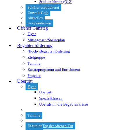
Studienfahrten (Q12)
Schülerlesebücherei
Umwelt-Cafe
Aktuelles
Kooperationen
Offener Ganztag
Flyer
Mittagessen/Speiseplan
Begabtenförderung
(Hoch-)Begabtenförderung
Zielgruppe
Termine
Zusatzprogramm und Enrichment
Projekte
Übertritt
Flyer
Übertritt
Spezialklassen
Übertritt in die Begabtenklasse
Termine
Digitaler Tag der offenen Tür