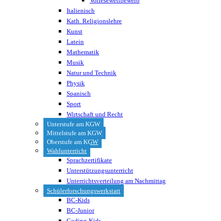
Vorlesewettbewerb
Italienisch
Kath. Religionslehre
Kunst
Latein
Mathematik
Musik
Natur und Technik
Physik
Spanisch
Sport
Wirtschaft und Recht
Unterstufe am KGW
Mittelstufe am KGW
Oberstufe am KGW
Wahlunterricht
Sprachzertifikate
Unterstützungsunterricht
Unterrichtsverteilung am Nachmittag
Schülerforschungswerkstatt
BC-Kids
BC-Junior
Coding-Kids