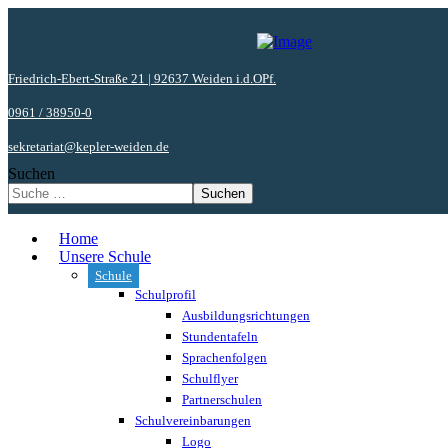
Friedrich-Ebert-Straße 21 | 92637 Weiden i.d.OPf.
0961 / 38950-0
sekretariat@kepler-weiden.de
Suchen
Suchen
Home
Unsere Schule
Schule
Schulprofil
Ausbildungsrichtungen
Stundentafeln
Sprachenfolgen
Schulflyer
Partnerschulen
Schulvereinbarungen
Logo