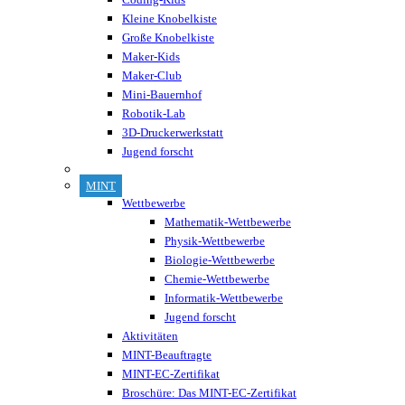
Kleine Knobelkiste
Große Knobelkiste
Maker-Kids
Maker-Club
Mini-Bauernhof
Robotik-Lab
3D-Druckerwerkstatt
Jugend forscht
MINT
Wettbewerbe
Mathematik-Wettbewerbe
Physik-Wettbewerbe
Biologie-Wettbewerbe
Chemie-Wettbewerbe
Informatik-Wettbewerbe
Jugend forscht
Aktivitäten
MINT-Beauftragte
MINT-EC-Zertifikat
Broschüre: Das MINT-EC-Zertifikat