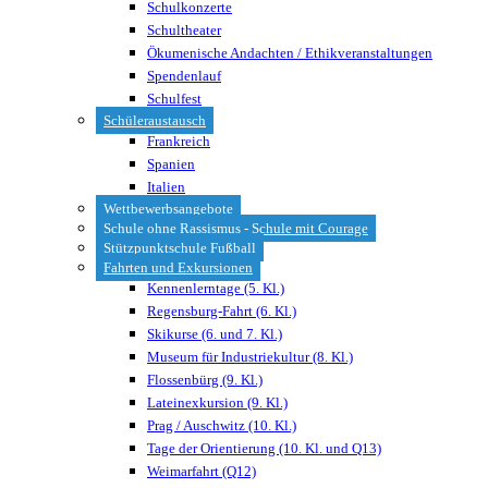
Schulkonzerte
Schultheater
Ökumenische Andachten / Ethikveranstaltungen
Spendenlauf
Schulfest
Schüleraustausch
Frankreich
Spanien
Italien
Wettbewerbsangebote
Schule ohne Rassismus - Schule mit Courage
Stützpunktschule Fußball
Fahrten und Exkursionen
Kennenlerntage (5. Kl.)
Regensburg-Fahrt (6. Kl.)
Skikurse (6. und 7. Kl.)
Museum für Industriekultur (8. Kl.)
Flossenbürg (9. Kl.)
Lateinexkursion (9. Kl.)
Prag / Auschwitz (10. Kl.)
Tage der Orientierung (10. Kl. und Q13)
Weimarfahrt (Q12)