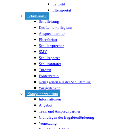
Leitbild
Elternportal
Schulfamilie
Schulleitung
Das Lehrerkollegium
Ansprechpartner
Elternbeirat
Schülersprecher
SMV
Schulreporter
Schulsanitäter
Tutoren
Förderverein
Neuigkeiten aus der Schulfamilie
Wir gedenken
Kompetenzzentrum
Informationen
Angebot
Team und Ansprechpartner
Grundlagen der Begabtenförderung
Vernetzung