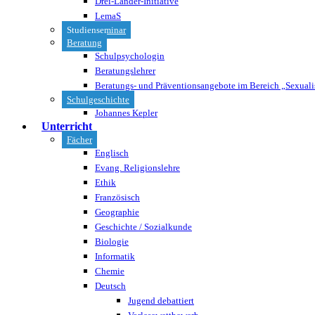
Drei-Länder-Initiative
LemaS
Studienseminar
Beratung
Schulpsychologin
Beratungslehrer
Beratungs- und Präventionsangebote im Bereich „Sexuali
Schulgeschichte
Johannes Kepler
Unterricht
Fächer
Englisch
Evang. Religionslehre
Ethik
Französisch
Geographie
Geschichte / Sozialkunde
Biologie
Informatik
Chemie
Deutsch
Jugend debattiert