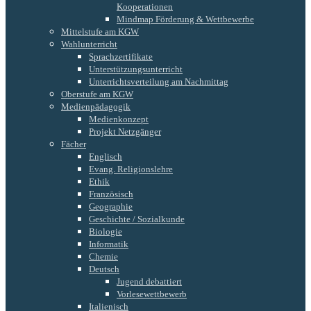
Kooperationen
Mindmap Förderung & Wettbewerbe
Mittelstufe am KGW
Wahlunterricht
Sprachzertifikate
Unterstützungsunterricht
Unterrichtsverteilung am Nachmittag
Oberstufe am KGW
Medienpädagogik
Medienkonzept
Projekt Netzgänger
Fächer
Englisch
Evang. Religionslehre
Ethik
Französisch
Geographie
Geschichte / Sozialkunde
Biologie
Informatik
Chemie
Deutsch
Jugend debattiert
Vorlesewettbewerb
Italienisch