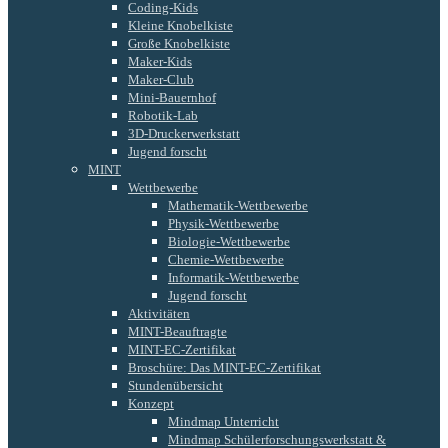
Coding-Kids
Kleine Knobelkiste
Große Knobelkiste
Maker-Kids
Maker-Club
Mini-Bauernhof
Robotik-Lab
3D-Druckerwerkstatt
Jugend forscht
MINT
Wettbewerbe
Mathematik-Wettbewerbe
Physik-Wettbewerbe
Biologie-Wettbewerbe
Chemie-Wettbewerbe
Informatik-Wettbewerbe
Jugend forscht
Aktivitäten
MINT-Beauftragte
MINT-EC-Zertifikat
Broschüre: Das MINT-EC-Zertifikat
Stundenübersicht
Konzept
Mindmap Unterricht
Mindmap Schülerforschungswerkstatt &