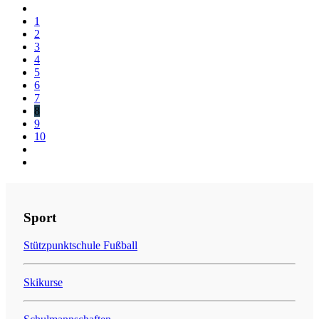
1
2
3
4
5
6
7
8
9
10
Sport
Stützpunktschule Fußball
Skikurse