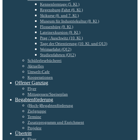
Kennenlerntage (5. Kl.)
Regensburg-Fahrt (6. Kl.)
Skikurse (6. und 7. Kl.)
Museum für Industriekultur (8. Kl.)
Flossenbürg (9. Kl.)
Lateinexkursion (9. Kl.)
Prag / Auschwitz (10. Kl.)
Tage der Orientierung (10. Kl. und Q13)
Weimarfahrt (Q12)
Studienfahrten (Q12)
Schülerlesebücherei
Aktuelles
Umwelt-Cafe
Kooperationen
Offener Ganztag
Flyer
Mittagessen/Speiseplan
Begabtenförderung
(Hoch-)Begabtenförderung
Zielgruppe
Termine
Zusatzprogramm und Enrichment
Projekte
Übertritt
Flyer