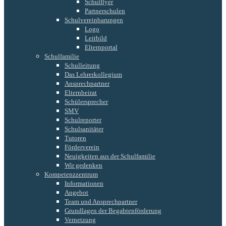
Schulflyer
Partnerschulen
Schulvereinbarungen
Logo
Leitbild
Elternportal
Schulfamilie
Schulleitung
Das Lehrerkollegium
Ansprechpartner
Elternbeirat
Schülersprecher
SMV
Schulreporter
Schulsanitäter
Tutoren
Förderverein
Neuigkeiten aus der Schulfamilie
Wir gedenken
Kompetenzzentrum
Informationen
Angebot
Team und Ansprechpartner
Grundlagen der Begabtenförderung
Vernetzung