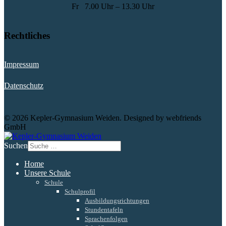
Fr
7.00 Uhr – 13.30 Uhr
Rechtliches
Impressum
Datenschutz
© 2026 Kepler-Gymnasium Weiden. Designed by webfriends
GmbH
Suchen
Home
Unsere Schule
Schule
Schulprofil
Ausbildungsrichtungen
Stundentafeln
Sprachenfolgen