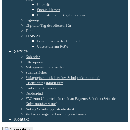
Übertritt
Spezialklassen
Übertritt in die Begabtenklasse
Eignung
Digitaler Tag der offenen Tür
Termine
LINK ZU
Personorientierter Unterricht
Unterstufe am KGW
Service
Kalender
Elternportal
Mittagessen / Speiseplan
Schließfächer
Pädagogisch-didaktisches Schulpraktikum und
Orientierungspraktikum
Links und Adressen
Keplerpfad
FAQ zum Unterrichtsbetrieb an Bayerns Schulen (Seite des
Kultusministeriums)
Antrag Schulwegkostenfreiheit
Verlustanzeige für Leistungsnachweise
Kontakt