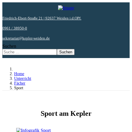
Friedrich-Ebert-Straße 21 | 92637 Weiden i.d.OPf.
0961 / 38950-0
sekretariat@kepler-weiden.de
Suchen
Suchen
Home
Unterricht
Fächer
Sport
Sport am Kepler