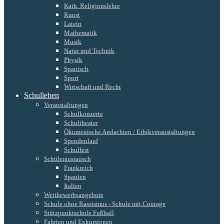
Kath. Religionslehre
Kunst
Latein
Mathematik
Musik
Natur und Technik
Physik
Spanisch
Sport
Wirtschaft und Recht
Schulleben
Veranstaltungen
Schulkonzerte
Schultheater
Ökumenische Andachten / Ethikveranstaltungen
Spendenlauf
Schulfest
Schüleraustausch
Frankreich
Spanien
Italien
Wettbewerbsangebote
Schule ohne Rassismus - Schule mit Courage
Stützpunktschule Fußball
Fahrten und Exkursionen