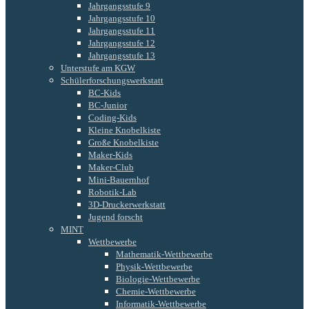
Jahrgangsstufe 9
Jahrgangsstufe 10
Jahrgangsstufe 11
Jahrgangsstufe 12
Jahrgangsstufe 13
Unterstufe am KGW
Schülerforschungswerkstatt
BC-Kids
BC-Junior
Coding-Kids
Kleine Knobelkiste
Große Knobelkiste
Maker-Kids
Maker-Club
Mini-Bauernhof
Robotik-Lab
3D-Druckerwerkstatt
Jugend forscht
MINT
Wettbewerbe
Mathematik-Wettbewerbe
Physik-Wettbewerbe
Biologie-Wettbewerbe
Chemie-Wettbewerbe
Informatik-Wettbewerbe