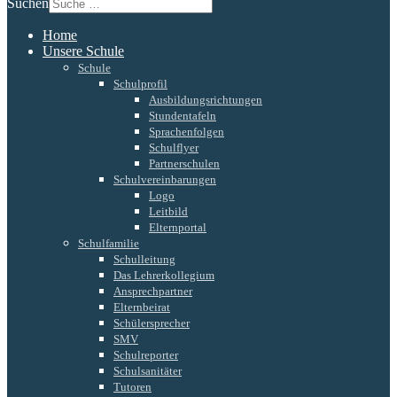
Suchen
Home
Unsere Schule
Schule
Schulprofil
Ausbildungsrichtungen
Stundentafeln
Sprachenfolgen
Schulflyer
Partnerschulen
Schulvereinbarungen
Logo
Leitbild
Elternportal
Schulfamilie
Schulleitung
Das Lehrerkollegium
Ansprechpartner
Elternbeirat
Schülersprecher
SMV
Schulreporter
Schulsanitäter
Tutoren