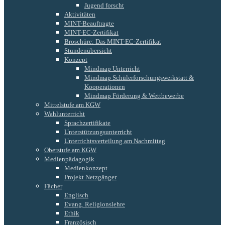
Jugend forscht
Aktivitäten
MINT-Beauftragte
MINT-EC-Zertifikat
Broschüre: Das MINT-EC-Zertifikat
Stundenübersicht
Konzept
Mindmap Unterricht
Mindmap Schülerforschungswerkstatt &
Kooperationen
Mindmap Förderung & Wettbewerbe
Mittelstufe am KGW
Wahlunterricht
Sprachzertifikate
Unterstützungsunterricht
Unterrichtsverteilung am Nachmittag
Oberstufe am KGW
Medienpädagogik
Medienkonzept
Projekt Netzgänger
Fächer
Englisch
Evang. Religionslehre
Ethik
Französisch