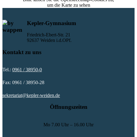
um die Karte zu sehen
Kepler-Gymnasium
Friedrich-Ebert-Str. 21
92637 Weiden i.d.OPf.
Kontakt zu uns
Tel.:
0961 / 38950-0
Fax: 0961 / 38950-28
sekretariat@kepler-weiden.de
Öffnungszeiten
Mo
7.00 Uhr – 16.00 Uhr