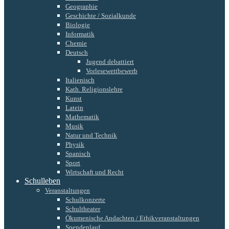
Geographie
Geschichte / Sozialkunde
Biologie
Informatik
Chemie
Deutsch
Jugend debattiert
Vorlesewettbewerb
Italienisch
Kath. Religionslehre
Kunst
Latein
Mathematik
Musik
Natur und Technik
Physik
Spanisch
Sport
Wirtschaft und Recht
Schulleben
Veranstaltungen
Schulkonzerte
Schultheater
Ökumenische Andachten / Ethikveranstaltungen
Spendenlauf