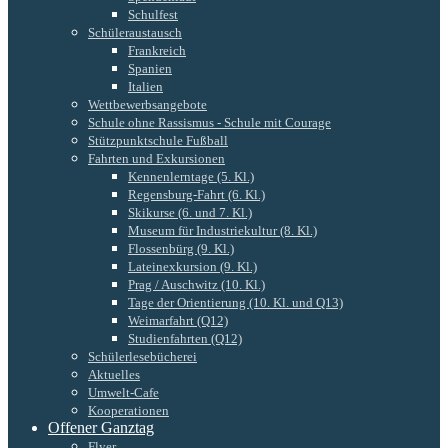
Schulfest
Schüleraustausch
Frankreich
Spanien
Italien
Wettbewerbsangebote
Schule ohne Rassismus - Schule mit Courage
Stützpunktschule Fußball
Fahrten und Exkursionen
Kennenlerntage (5. Kl.)
Regensburg-Fahrt (6. Kl.)
Skikurse (6. und 7. Kl.)
Museum für Industriekultur (8. Kl.)
Flossenbürg (9. Kl.)
Lateinexkursion (9. Kl.)
Prag / Auschwitz (10. Kl.)
Tage der Orientierung (10. Kl. und Q13)
Weimarfahrt (Q12)
Studienfahrten (Q12)
Schülerlesebücherei
Aktuelles
Umwelt-Cafe
Kooperationen
Offener Ganztag
Flyer