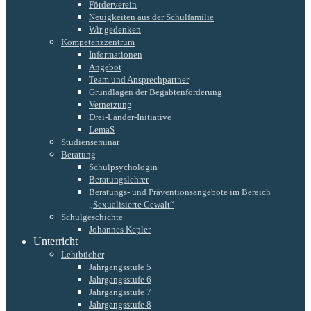
Förderverein
Neuigkeiten aus der Schulfamilie
Wir gedenken
Kompetenzzentrum
Informationen
Angebot
Team und Ansprechpartner
Grundlagen der Begabtenförderung
Vernetzung
Drei-Länder-Initiative
LemaS
Studienseminar
Beratung
Schulpsychologin
Beratungslehrer
Beratungs- und Präventionsangebote im Bereich
„Sexualisierte Gewalt“
Schulgeschichte
Johannes Kepler
Unterricht
Lehrbücher
Jahrgangsstufe 5
Jahrgangsstufe 6
Jahrgangsstufe 7
Jahrgangsstufe 8