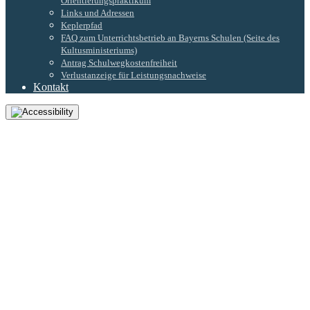
Orientierungspraktikum
Links und Adressen
Keplerpfad
FAQ zum Unterrichtsbetrieb an Bayerns Schulen (Seite des
Kultusministeriums)
Antrag Schulwegkostenfreiheit
Verlustanzeige für Leistungsnachweise
Kontakt