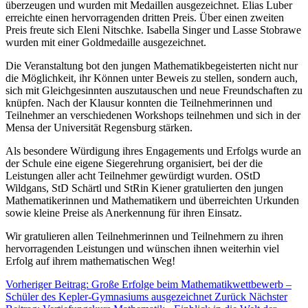
überzeugen und wurden mit Medaillen ausgezeichnet. Elias Luber
erreichte einen hervorragenden dritten Preis. Über einen zweiten
Preis freute sich Eleni Nitschke. Isabella Singer und Lasse Stobrawe
wurden mit einer Goldmedaille ausgezeichnet.
Die Veranstaltung bot den jungen Mathematikbegeisterten nicht nur
die Möglichkeit, ihr Können unter Beweis zu stellen, sondern auch,
sich mit Gleichgesinnten auszutauschen und neue Freundschaften zu
knüpfen. Nach der Klausur konnten die Teilnehmerinnen und
Teilnehmer an verschiedenen Workshops teilnehmen und sich in der
Mensa der Universität Regensburg stärken.
Als besondere Würdigung ihres Engagements und Erfolgs wurde an
der Schule eine eigene Siegerehrung organisiert, bei der die
Leistungen aller acht Teilnehmer gewürdigt wurden. OStD
Wildgans, StD Schärtl und StRin Kiener gratulierten den jungen
Mathematikerinnen und Mathematikern und überreichten Urkunden
sowie kleine Preise als Anerkennung für ihren Einsatz.
Wir gratulieren allen Teilnehmerinnen und Teilnehmern zu ihren
hervorragenden Leistungen und wünschen ihnen weiterhin viel
Erfolg auf ihrem mathematischen Weg!
Vorheriger Beitrag: Große Erfolge beim Mathematikwettbewerb –
Schüler des Kepler-Gymnasiums ausgezeichnet
Zurück
Nächster