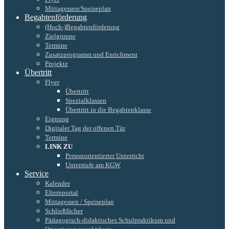
Mittagessen/Speiseplan
Begabtenförderung
(Hoch-)Begabtenförderung
Zielgruppe
Termine
Zusatzprogramm und Enrichment
Projekte
Übertritt
Flyer
Übertritt
Spezialklassen
Übertritt in die Begabtenklasse
Eignung
Digitaler Tag der offenen Tür
Termine
LINK ZU
Personorientierter Unterricht
Unterstufe am KGW
Service
Kalender
Elternportal
Mittagessen / Speiseplan
Schließfächer
Pädagogisch-didaktisches Schulpraktikum und