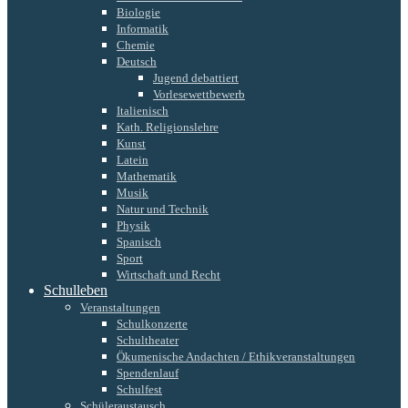
Biologie
Informatik
Chemie
Deutsch
Jugend debattiert
Vorlesewettbewerb
Italienisch
Kath. Religionslehre
Kunst
Latein
Mathematik
Musik
Natur und Technik
Physik
Spanisch
Sport
Wirtschaft und Recht
Schulleben
Veranstaltungen
Schulkonzerte
Schultheater
Ökumenische Andachten / Ethikveranstaltungen
Spendenlauf
Schulfest
Schüleraustausch