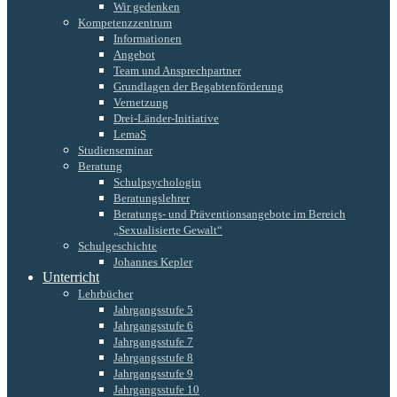
Wir gedenken
Kompetenzzentrum
Informationen
Angebot
Team und Ansprechpartner
Grundlagen der Begabtenförderung
Vernetzung
Drei-Länder-Initiative
LemaS
Studienseminar
Beratung
Schulpsychologin
Beratungslehrer
Beratungs- und Präventionsangebote im Bereich
„Sexualisierte Gewalt“
Schulgeschichte
Johannes Kepler
Unterricht
Lehrbücher
Jahrgangsstufe 5
Jahrgangsstufe 6
Jahrgangsstufe 7
Jahrgangsstufe 8
Jahrgangsstufe 9
Jahrgangsstufe 10