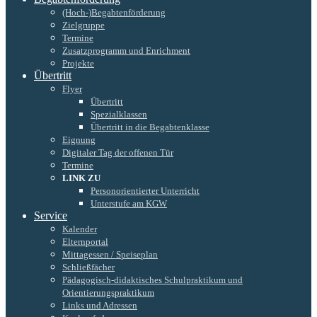
(Hoch-)Begabtenförderung
Zielgruppe
Termine
Zusatzprogramm und Enrichment
Projekte
Übertritt
Flyer
Übertritt
Spezialklassen
Übertritt in die Begabtenklasse
Eignung
Digitaler Tag der offenen Tür
Termine
LINK ZU
Personorientierter Unterricht
Unterstufe am KGW
Service
Kalender
Elternportal
Mittagessen / Speiseplan
Schließfächer
Pädagogisch-didaktisches Schulpraktikum und
Orientierungspraktikum
Links und Adressen