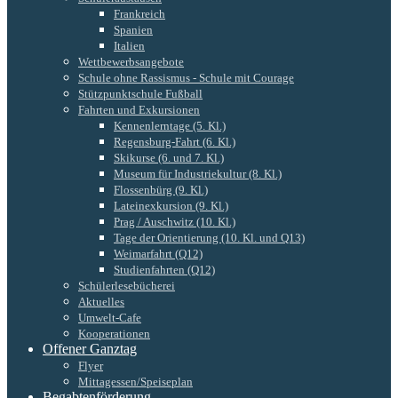
Frankreich
Spanien
Italien
Wettbewerbsangebote
Schule ohne Rassismus - Schule mit Courage
Stützpunktschule Fußball
Fahrten und Exkursionen
Kennenlerntage (5. Kl.)
Regensburg-Fahrt (6. Kl.)
Skikurse (6. und 7. Kl.)
Museum für Industriekultur (8. Kl.)
Flossenbürg (9. Kl.)
Lateinexkursion (9. Kl.)
Prag / Auschwitz (10. Kl.)
Tage der Orientierung (10. Kl. und Q13)
Weimarfahrt (Q12)
Studienfahrten (Q12)
Schülerlesebücherei
Aktuelles
Umwelt-Cafe
Kooperationen
Offener Ganztag
Flyer
Mittagessen/Speiseplan
Begabtenförderung