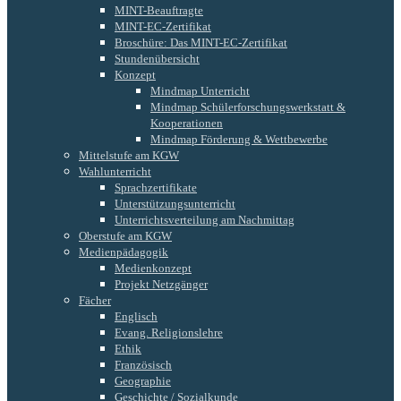
MINT-Beauftragte
MINT-EC-Zertifikat
Broschüre: Das MINT-EC-Zertifikat
Stundenübersicht
Konzept
Mindmap Unterricht
Mindmap Schülerforschungswerkstatt &
Kooperationen
Mindmap Förderung & Wettbewerbe
Mittelstufe am KGW
Wahlunterricht
Sprachzertifikate
Unterstützungsunterricht
Unterrichtsverteilung am Nachmittag
Oberstufe am KGW
Medienpädagogik
Medienkonzept
Projekt Netzgänger
Fächer
Englisch
Evang. Religionslehre
Ethik
Französisch
Geographie
Geschichte / Sozialkunde