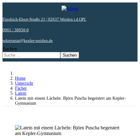
Friedrich-Ebert-Straße 21 | 92637 Weiden i.d.OPf.
0961 / 38950-0
sekretariat@kepler-weiden.de
Suchen
Suchen
Home
Unterricht
Fächer
Latein
Latein mit einem Lächeln: Björn Puscha begeistert am Kepler-
Gymnasium