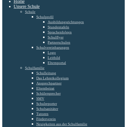
Home
Unsere Schule
Schule
Schulprofil
Ausbildungsrichtungen
Stundentafeln
Sprachenfolgen
Schulflyer
Partnerschulen
Schulvereinbarungen
Logo
Leitbild
Elternportal
Schulfamilie
Schulleitung
Das Lehrerkollegium
Ansprechpartner
Elternbeirat
Schülersprecher
SMV
Schulreporter
Schulsanitäter
Tutoren
Förderverein
Neuigkeiten aus der Schulfamilie