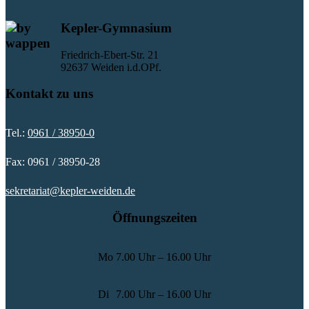
Kepler-Gymnasium
Friedrich-Ebert-Str. 21
92637 Weiden i.d.OPf.
Kontakt zu uns
Tel.:
0961 / 38950-0
Fax: 0961 / 38950-28
sekretariat@kepler-weiden.de
Öffnungszeiten
Mo
7.00 Uhr – 16.00 Uhr
Di
7.00 Uhr – 16.00 Uhr