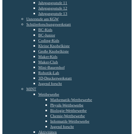
Jahrgangsstufe 11
Jahrgangsstufe 12
Jahrgangsstufe 13
Unterstufe am KGW
Schülerforschungswerkstatt
BC-Kids
BC-Junior
Coding-Kids
Kleine Knobelkiste
Große Knobelkiste
Maker-Kids
Maker-Club
Mini-Bauernhof
Robotik-Lab
3D-Druckerwerkstatt
Jugend forscht
MINT
Wettbewerbe
Mathematik-Wettbewerbe
Physik-Wettbewerbe
Biologie-Wettbewerbe
Chemie-Wettbewerbe
Informatik-Wettbewerbe
Jugend forscht
Aktivitäten