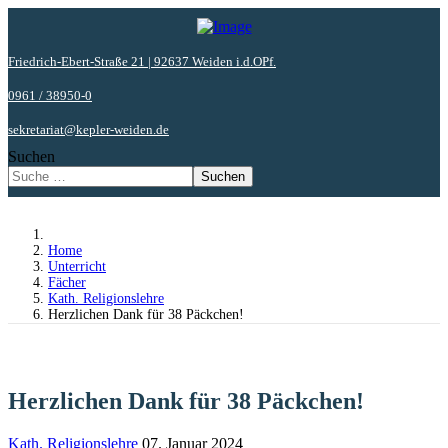
Friedrich-Ebert-Straße 21 | 92637 Weiden i.d.OPf.
0961 / 38950-0
sekretariat@kepler-weiden.de
Suchen
Suchen
Home
Unterricht
Fächer
Kath. Religionslehre
Herzlichen Dank für 38 Päckchen!
Herzlichen Dank für 38 Päckchen!
Kath. Religionslehre
07. Januar 2024