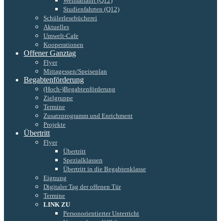
Weimarfahrt (Q12)
Studienfahrten (Q12)
Schülerlesebücherei
Aktuelles
Umwelt-Cafe
Kooperationen
Offener Ganztag
Flyer
Mittagessen/Speiseplan
Begabtenförderung
(Hoch-)Begabtenförderung
Zielgruppe
Termine
Zusatzprogramm und Enrichment
Projekte
Übertritt
Flyer
Übertritt
Spezialklassen
Übertritt in die Begabtenklasse
Eignung
Digitaler Tag der offenen Tür
Termine
LINK ZU
Personorientierter Unterricht