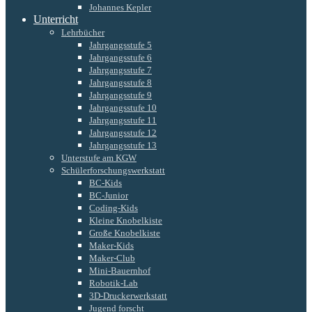
Johannes Kepler
Unterricht
Lehrbücher
Jahrgangsstufe 5
Jahrgangsstufe 6
Jahrgangsstufe 7
Jahrgangsstufe 8
Jahrgangsstufe 9
Jahrgangsstufe 10
Jahrgangsstufe 11
Jahrgangsstufe 12
Jahrgangsstufe 13
Unterstufe am KGW
Schülerforschungswerkstatt
BC-Kids
BC-Junior
Coding-Kids
Kleine Knobelkiste
Große Knobelkiste
Maker-Kids
Maker-Club
Mini-Bauernhof
Robotik-Lab
3D-Druckerwerkstatt
Jugend forscht