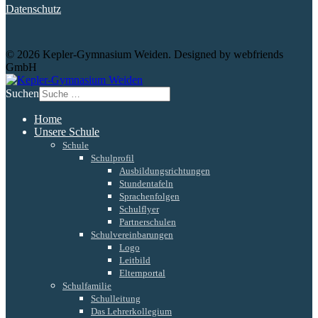
Datenschutz
© 2026 Kepler-Gymnasium Weiden. Designed by webfriends
GmbH
Suchen
Home
Unsere Schule
Schule
Schulprofil
Ausbildungsrichtungen
Stundentafeln
Sprachenfolgen
Schulflyer
Partnerschulen
Schulvereinbarungen
Logo
Leitbild
Elternportal
Schulfamilie
Schulleitung
Das Lehrerkollegium