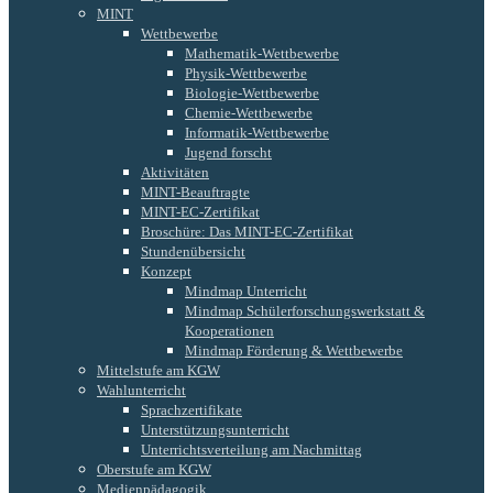
MINT
Wettbewerbe
Mathematik-Wettbewerbe
Physik-Wettbewerbe
Biologie-Wettbewerbe
Chemie-Wettbewerbe
Informatik-Wettbewerbe
Jugend forscht
Aktivitäten
MINT-Beauftragte
MINT-EC-Zertifikat
Broschüre: Das MINT-EC-Zertifikat
Stundenübersicht
Konzept
Mindmap Unterricht
Mindmap Schülerforschungswerkstatt &
Kooperationen
Mindmap Förderung & Wettbewerbe
Mittelstufe am KGW
Wahlunterricht
Sprachzertifikate
Unterstützungsunterricht
Unterrichtsverteilung am Nachmittag
Oberstufe am KGW
Medienpädagogik