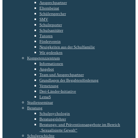
Ansprechpartner
Elternbeirat
Schülersprecher
SMV
Schulreporter
Schulsanitäter
Tutoren
Förderverein
Neuigkeiten aus der Schulfamilie
Wir gedenken
Kompetenzzentrum
Informationen
Angebot
Team und Ansprechpartner
Grundlagen der Begabtenförderung
Vernetzung
Drei-Länder-Initiative
LemaS
Studienseminar
Beratung
Schulpsychologin
Beratungslehrer
Beratungs- und Präventionsangebote im Bereich
„Sexualisierte Gewalt“
Schulgeschichte