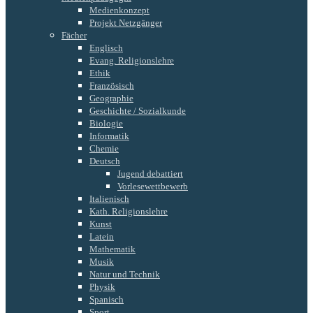
Medienkonzept
Projekt Netzgänger
Fächer
Englisch
Evang. Religionslehre
Ethik
Französisch
Geographie
Geschichte / Sozialkunde
Biologie
Informatik
Chemie
Deutsch
Jugend debattiert
Vorlesewettbewerb
Italienisch
Kath. Religionslehre
Kunst
Latein
Mathematik
Musik
Natur und Technik
Physik
Spanisch
Sport