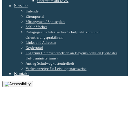
Unterstufe am KGW
Service
Kalender
Elternportal
Mittagessen / Speiseplan
Schließfächer
Pädagogisch-didaktisches Schulpraktikum und
Orientierungspraktikum
Links und Adressen
Keplerpfad
FAQ zum Unterrichtsbetrieb an Bayerns Schulen (Seite des
Kultusministeriums)
Antrag Schulwegkostenfreiheit
Verlustanzeige für Leistungsnachweise
Kontakt