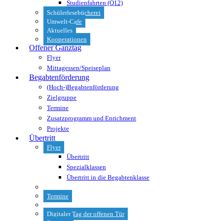
Studienfahrten (Q12)
Schülerlesebücherei
Umwelt-Cafe
Aktuelles
Kooperationen
Offener Ganztag
Flyer
Mittagessen/Speiseplan
Begabtenförderung
(Hoch-)Begabtenförderung
Zielgruppe
Termine
Zusatzprogramm und Enrichment
Projekte
Übertritt
Flyer
Übertritt
Spezialklassen
Übertritt in die Begabtenklasse
Termine
Digitaler Tag der offenen Tür