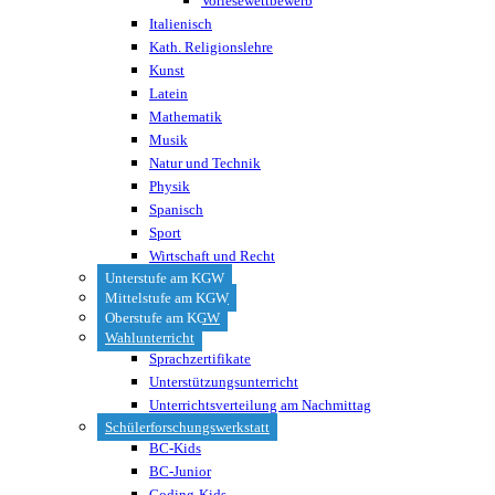
Vorlesewettbewerb
Italienisch
Kath. Religionslehre
Kunst
Latein
Mathematik
Musik
Natur und Technik
Physik
Spanisch
Sport
Wirtschaft und Recht
Unterstufe am KGW
Mittelstufe am KGW
Oberstufe am KGW
Wahlunterricht
Sprachzertifikate
Unterstützungsunterricht
Unterrichtsverteilung am Nachmittag
Schülerforschungswerkstatt
BC-Kids
BC-Junior
Coding-Kids