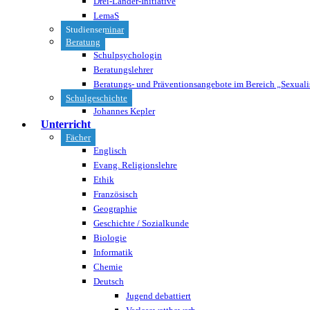
Drei-Länder-Initiative
LemaS
Studienseminar
Beratung
Schulpsychologin
Beratungslehrer
Beratungs- und Präventionsangebote im Bereich „Sexuali
Schulgeschichte
Johannes Kepler
Unterricht
Fächer
Englisch
Evang. Religionslehre
Ethik
Französisch
Geographie
Geschichte / Sozialkunde
Biologie
Informatik
Chemie
Deutsch
Jugend debattiert