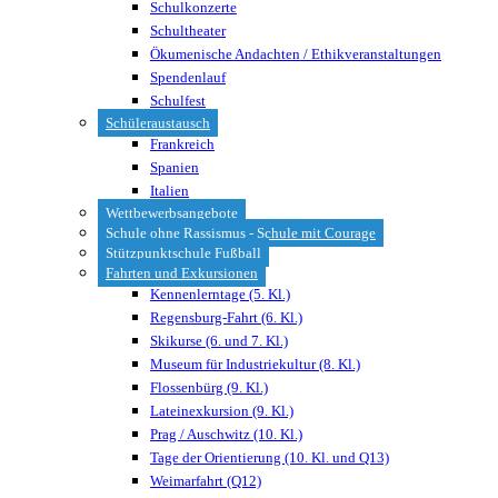
Schulkonzerte
Schultheater
Ökumenische Andachten / Ethikveranstaltungen
Spendenlauf
Schulfest
Schüleraustausch
Frankreich
Spanien
Italien
Wettbewerbsangebote
Schule ohne Rassismus - Schule mit Courage
Stützpunktschule Fußball
Fahrten und Exkursionen
Kennenlerntage (5. Kl.)
Regensburg-Fahrt (6. Kl.)
Skikurse (6. und 7. Kl.)
Museum für Industriekultur (8. Kl.)
Flossenbürg (9. Kl.)
Lateinexkursion (9. Kl.)
Prag / Auschwitz (10. Kl.)
Tage der Orientierung (10. Kl. und Q13)
Weimarfahrt (Q12)