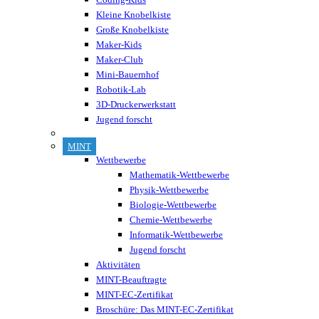
Kleine Knobelkiste
Große Knobelkiste
Maker-Kids
Maker-Club
Mini-Bauernhof
Robotik-Lab
3D-Druckerwerkstatt
Jugend forscht
MINT
Wettbewerbe
Mathematik-Wettbewerbe
Physik-Wettbewerbe
Biologie-Wettbewerbe
Chemie-Wettbewerbe
Informatik-Wettbewerbe
Jugend forscht
Aktivitäten
MINT-Beauftragte
MINT-EC-Zertifikat
Broschüre: Das MINT-EC-Zertifikat