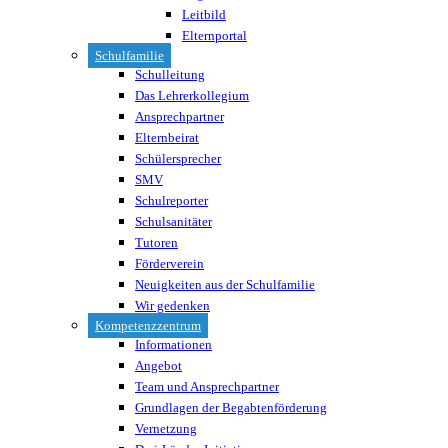
Leitbild
Elternportal
Schulfamilie
Schulleitung
Das Lehrerkollegium
Ansprechpartner
Elternbeirat
Schülersprecher
SMV
Schulreporter
Schulsanitäter
Tutoren
Förderverein
Neuigkeiten aus der Schulfamilie
Wir gedenken
Kompetenzzentrum
Informationen
Angebot
Team und Ansprechpartner
Grundlagen der Begabtenförderung
Vernetzung