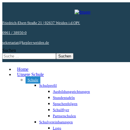
Friedrich-Ebert-Straße 21 | 92637 Weiden i.d.OPf.
0961 / 38950-0
sekretariat@kepler-weiden.de
Suchen
Suchen
Home
Unsere Schule
Schule
Schulprofil
Ausbildungsrichtungen
Stundentafeln
Sprachenfolgen
Schulflyer
Partnerschulen
Schulvereinbarungen
Logo