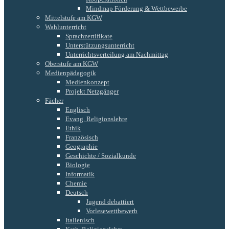
Mindmap Förderung & Wettbewerbe
Mittelstufe am KGW
Wahlunterricht
Sprachzertifikate
Unterstützungsunterricht
Unterrichtsverteilung am Nachmittag
Oberstufe am KGW
Medienpädagogik
Medienkonzept
Projekt Netzgänger
Fächer
Englisch
Evang. Religionslehre
Ethik
Französisch
Geographie
Geschichte / Sozialkunde
Biologie
Informatik
Chemie
Deutsch
Jugend debattiert
Vorlesewettbewerb
Italienisch