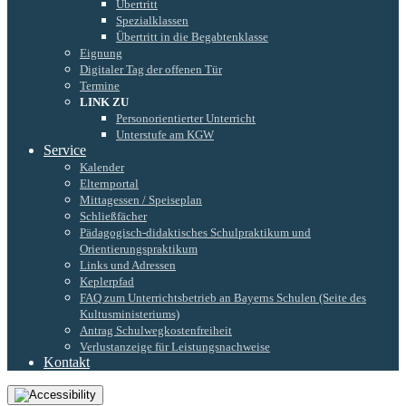
Übertritt
Spezialklassen
Übertritt in die Begabtenklasse
Eignung
Digitaler Tag der offenen Tür
Termine
LINK ZU
Personorientierter Unterricht
Unterstufe am KGW
Service
Kalender
Elternportal
Mittagessen / Speiseplan
Schließfächer
Pädagogisch-didaktisches Schulpraktikum und
Orientierungspraktikum
Links und Adressen
Keplerpfad
FAQ zum Unterrichtsbetrieb an Bayerns Schulen (Seite des
Kultusministeriums)
Antrag Schulwegkostenfreiheit
Verlustanzeige für Leistungsnachweise
Kontakt