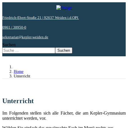
Friedrich-Ebert-Straße 21 | 92637 Weiden i.d.OPf.
0961 / 38950-0
sekretariat@kepler-weiden.de
Suchen
Suchen
Home
Unterricht
Unterricht
Im Folgenden stellen sich alle Fächer, die am Kepler-Gymnasium
unterrichtet werden, vor.
Wählen Sie einfach das gewünschte Fach im Menü rechts aus.