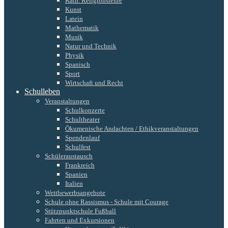
Kath. Religionslehre
Kunst
Latein
Mathematik
Musik
Natur und Technik
Physik
Spanisch
Sport
Wirtschaft und Recht
Schulleben
Veranstaltungen
Schulkonzerte
Schultheater
Ökumenische Andachten / Ethikveranstaltungen
Spendenlauf
Schulfest
Schüleraustausch
Frankreich
Spanien
Italien
Wettbewerbsangebote
Schule ohne Rassismus - Schule mit Courage
Stützpunktschule Fußball
Fahrten und Exkursionen