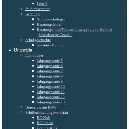
LemaS
Studienseminar
Beratung
Schulpsychologin
Beratungslehrer
Beratungs- und Präventionsangebote im Bereich
„Sexualisierte Gewalt“
Schulgeschichte
Johannes Kepler
Unterricht
Lehrbücher
Jahrgangsstufe 5
Jahrgangsstufe 6
Jahrgangsstufe 7
Jahrgangsstufe 8
Jahrgangsstufe 9
Jahrgangsstufe 10
Jahrgangsstufe 11
Jahrgangsstufe 12
Jahrgangsstufe 13
Unterstufe am KGW
Schülerforschungswerkstatt
BC-Kids
BC-Junior
Coding-Kids