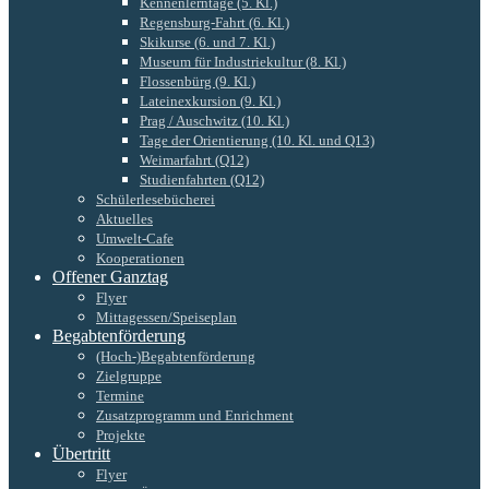
Kennenlerntage (5. Kl.)
Regensburg-Fahrt (6. Kl.)
Skikurse (6. und 7. Kl.)
Museum für Industriekultur (8. Kl.)
Flossenbürg (9. Kl.)
Lateinexkursion (9. Kl.)
Prag / Auschwitz (10. Kl.)
Tage der Orientierung (10. Kl. und Q13)
Weimarfahrt (Q12)
Studienfahrten (Q12)
Schülerlesebücherei
Aktuelles
Umwelt-Cafe
Kooperationen
Offener Ganztag
Flyer
Mittagessen/Speiseplan
Begabtenförderung
(Hoch-)Begabtenförderung
Zielgruppe
Termine
Zusatzprogramm und Enrichment
Projekte
Übertritt
Flyer