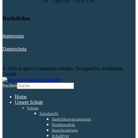
Fr
7.00 Uhr – 13.30 Uhr
Rechtliches
Impressum
Datenschutz
© 2026 Kepler-Gymnasium Weiden. Designed by webfriends
GmbH
Suchen
Home
Unsere Schule
Schule
Schulprofil
Ausbildungsrichtungen
Stundentafeln
Sprachenfolgen
Schulflyer