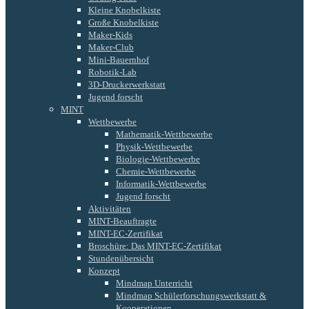
Kleine Knobelkiste
Große Knobelkiste
Maker-Kids
Maker-Club
Mini-Bauernhof
Robotik-Lab
3D-Druckerwerkstatt
Jugend forscht
MINT
Wettbewerbe
Mathematik-Wettbewerbe
Physik-Wettbewerbe
Biologie-Wettbewerbe
Chemie-Wettbewerbe
Informatik-Wettbewerbe
Jugend forscht
Aktivitäten
MINT-Beauftragte
MINT-EC-Zertifikat
Broschüre: Das MINT-EC-Zertifikat
Stundenübersicht
Konzept
Mindmap Unterricht
Mindmap Schülerforschungswerkstatt &
Kooperationen