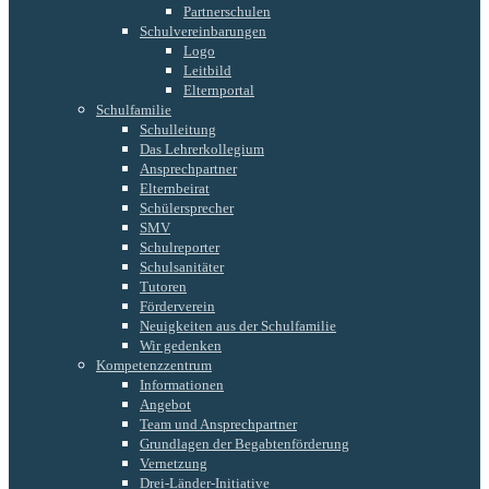
Partnerschulen
Schulvereinbarungen
Logo
Leitbild
Elternportal
Schulfamilie
Schulleitung
Das Lehrerkollegium
Ansprechpartner
Elternbeirat
Schülersprecher
SMV
Schulreporter
Schulsanitäter
Tutoren
Förderverein
Neuigkeiten aus der Schulfamilie
Wir gedenken
Kompetenzzentrum
Informationen
Angebot
Team und Ansprechpartner
Grundlagen der Begabtenförderung
Vernetzung
Drei-Länder-Initiative