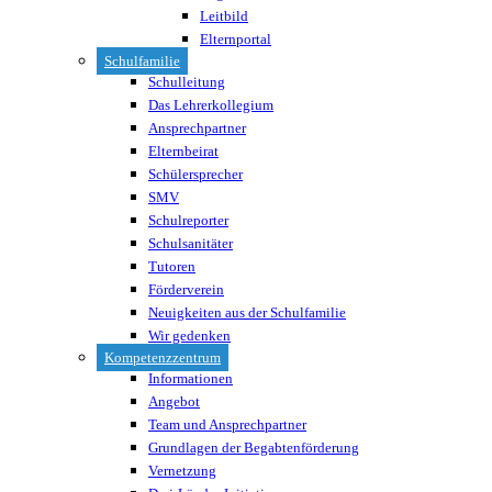
Leitbild
Elternportal
Schulfamilie
Schulleitung
Das Lehrerkollegium
Ansprechpartner
Elternbeirat
Schülersprecher
SMV
Schulreporter
Schulsanitäter
Tutoren
Förderverein
Neuigkeiten aus der Schulfamilie
Wir gedenken
Kompetenzzentrum
Informationen
Angebot
Team und Ansprechpartner
Grundlagen der Begabtenförderung
Vernetzung