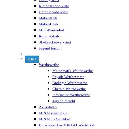
Kleine Knobelkiste
Große Knobelkiste
Maker-Kids
Maker-Club
Mini-Bauernhof
Robotik-Lab
3D-Druckerwerkstatt
Jugend forscht
MINT
Wettbewerbe
Mathematik-Wettbewerbe
Physik-Wettbewerbe
Biologie-Wettbewerbe
Chemie-Wettbewerbe
Informatik-Wettbewerbe
Jugend forscht
Aktivitäten
MINT-Beauftragte
MINT-EC-Zertifikat
Broschüre: Das MINT-EC-Zertifikat