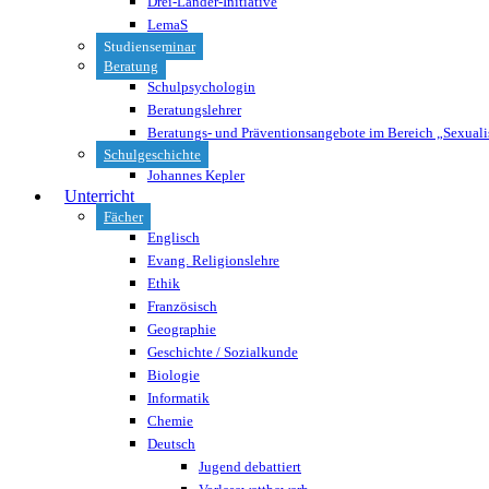
Drei-Länder-Initiative
LemaS
Studienseminar
Beratung
Schulpsychologin
Beratungslehrer
Beratungs- und Präventionsangebote im Bereich „Sexuali
Schulgeschichte
Johannes Kepler
Unterricht
Fächer
Englisch
Evang. Religionslehre
Ethik
Französisch
Geographie
Geschichte / Sozialkunde
Biologie
Informatik
Chemie
Deutsch
Jugend debattiert