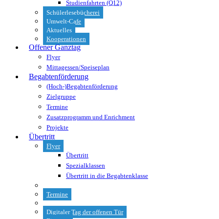
Studienfahrten (Q12)
Schülerlesebücherei
Umwelt-Cafe
Aktuelles
Kooperationen
Offener Ganztag
Flyer
Mittagessen/Speiseplan
Begabtenförderung
(Hoch-)Begabtenförderung
Zielgruppe
Termine
Zusatzprogramm und Enrichment
Projekte
Übertritt
Flyer
Übertritt
Spezialklassen
Übertritt in die Begabtenklasse
Termine
Digitaler Tag der offenen Tür