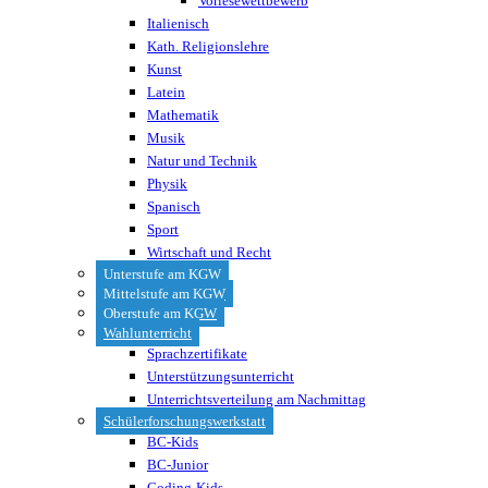
Vorlesewettbewerb
Italienisch
Kath. Religionslehre
Kunst
Latein
Mathematik
Musik
Natur und Technik
Physik
Spanisch
Sport
Wirtschaft und Recht
Unterstufe am KGW
Mittelstufe am KGW
Oberstufe am KGW
Wahlunterricht
Sprachzertifikate
Unterstützungsunterricht
Unterrichtsverteilung am Nachmittag
Schülerforschungswerkstatt
BC-Kids
BC-Junior
Coding-Kids