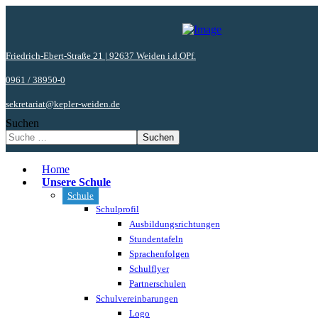
Friedrich-Ebert-Straße 21 | 92637 Weiden i.d.OPf.
0961 / 38950-0
sekretariat@kepler-weiden.de
Suchen
Suchen
Home
Unsere Schule
Schule
Schulprofil
Ausbildungsrichtungen
Stundentafeln
Sprachenfolgen
Schulflyer
Partnerschulen
Schulvereinbarungen
Logo