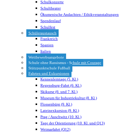
Schulkonzerte
Schultheater
Ökumenische Andachten / Ethikveranstaltungen
Spendenlauf
Schulfest
Schüleraustausch
Frankreich
Spanien
Italien
Wettbewerbsangebote
Schule ohne Rassismus - Schule mit Courage
Stützpunktschule Fußball
Fahrten und Exkursionen
Kennenlerntage (5. Kl.)
Regensburg-Fahrt (6. Kl.)
Skikurse (6. und 7. Kl.)
Museum für Industriekultur (8. Kl.)
Flossenbürg (9. Kl.)
Lateinexkursion (9. Kl.)
Prag / Auschwitz (10. Kl.)
Tage der Orientierung (10. Kl. und Q13)
Weimarfahrt (Q12)