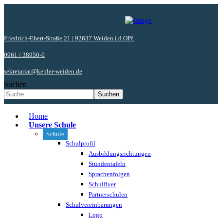
Friedrich-Ebert-Straße 21 | 92637 Weiden i.d.OPf.
0961 / 38950-0
sekretariat@kepler-weiden.de
Suchen
Suchen
Home
Unsere Schule
Schule
Schulprofil
Ausbildungsrichtungen
Stundentafeln
Sprachenfolgen
Schulflyer
Partnerschulen
Schulvereinbarungen
Logo