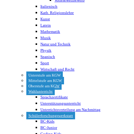
Vorlesewettbewerb
Italienisch
Kath. Religionslehre
Kunst
Latein
Mathematik
Musik
Natur und Technik
Physik
Spanisch
Sport
Wirtschaft und Recht
Unterstufe am KGW
Mittelstufe am KGW
Oberstufe am KGW
Wahlunterricht
Sprachzertifikate
Unterstützungsunterricht
Unterrichtsverteilung am Nachmittag
Schülerforschungswerkstatt
BC-Kids
BC-Junior
Coding-Kids