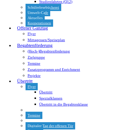
Studienfahrten (Q12)
Schülerlesebücherei
Umwelt-Cafe
Aktuelles
Kooperationen
Offener Ganztag
Flyer
Mittagessen/Speiseplan
Begabtenförderung
(Hoch-)Begabtenförderung
Zielgruppe
Termine
Zusatzprogramm und Enrichment
Projekte
Übertritt
Flyer
Übertritt
Spezialklassen
Übertritt in die Begabtenklasse
Termine
Digitaler Tag der offenen Tür