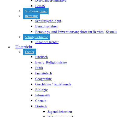
Drei-Länder-Initiative
LemaS
Studienseminar
Beratung
Schulpsychologin
Beratungslehrer
Beratungs- und Präventionsangebote im Bereich „Sexuali
Schulgeschichte
Johannes Kepler
Unterricht
Fächer
Englisch
Evang. Religionslehre
Ethik
Französisch
Geographie
Geschichte / Sozialkunde
Biologie
Informatik
Chemie
Deutsch
Jugend debattiert