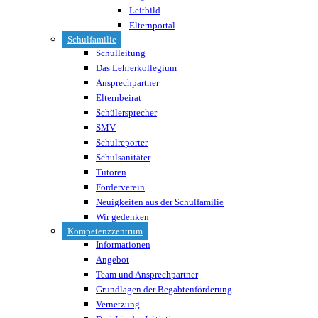
Leitbild
Elternportal
Schulfamilie
Schulleitung
Das Lehrerkollegium
Ansprechpartner
Elternbeirat
Schülersprecher
SMV
Schulreporter
Schulsanitäter
Tutoren
Förderverein
Neuigkeiten aus der Schulfamilie
Wir gedenken
Kompetenzzentrum
Informationen
Angebot
Team und Ansprechpartner
Grundlagen der Begabtenförderung
Vernetzung