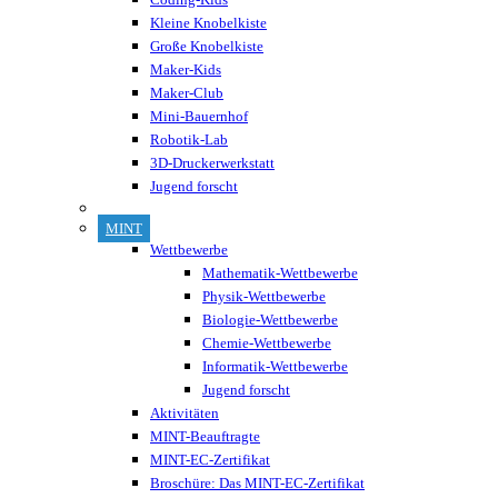
Kleine Knobelkiste
Große Knobelkiste
Maker-Kids
Maker-Club
Mini-Bauernhof
Robotik-Lab
3D-Druckerwerkstatt
Jugend forscht
MINT
Wettbewerbe
Mathematik-Wettbewerbe
Physik-Wettbewerbe
Biologie-Wettbewerbe
Chemie-Wettbewerbe
Informatik-Wettbewerbe
Jugend forscht
Aktivitäten
MINT-Beauftragte
MINT-EC-Zertifikat
Broschüre: Das MINT-EC-Zertifikat