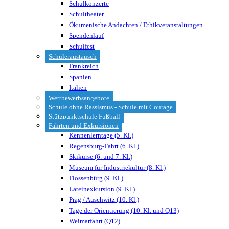
Schulkonzerte
Schultheater
Ökumenische Andachten / Ethikveranstaltungen
Spendenlauf
Schulfest
Schüleraustausch
Frankreich
Spanien
Italien
Wettbewerbsangebote
Schule ohne Rassismus - Schule mit Courage
Stützpunktschule Fußball
Fahrten und Exkursionen
Kennenlerntage (5. Kl.)
Regensburg-Fahrt (6. Kl.)
Skikurse (6. und 7. Kl.)
Museum für Industriekultur (8. Kl.)
Flossenbürg (9. Kl.)
Lateinexkursion (9. Kl.)
Prag / Auschwitz (10. Kl.)
Tage der Orientierung (10. Kl. und Q13)
Weimarfahrt (Q12)