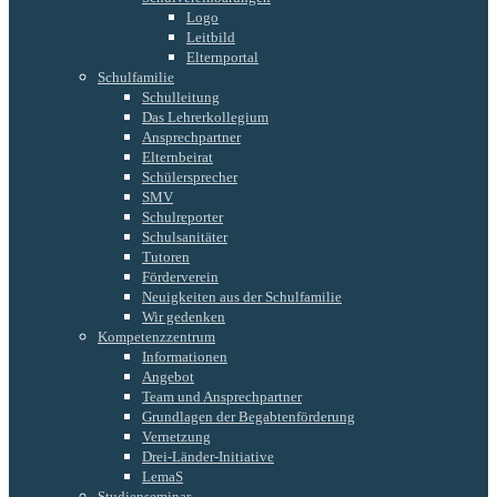
Logo
Leitbild
Elternportal
Schulfamilie
Schulleitung
Das Lehrerkollegium
Ansprechpartner
Elternbeirat
Schülersprecher
SMV
Schulreporter
Schulsanitäter
Tutoren
Förderverein
Neuigkeiten aus der Schulfamilie
Wir gedenken
Kompetenzzentrum
Informationen
Angebot
Team und Ansprechpartner
Grundlagen der Begabtenförderung
Vernetzung
Drei-Länder-Initiative
LemaS
Studienseminar