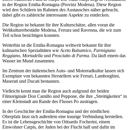
in der Region Emilia-Romagna (Provinz Modena). Diese Region
wird den Schülern im Rahmen des Austausches näher gebracht,
dabei gibt es zahlreiche interessante Aspekte zu entdecken.
Die Region ist bekannt für ihre Kulturschätze, allen voran die
Weltkulturerbestädte Modena, Ferrara und Ravenna, die wir zum
Teil schon besichtigen konnten.
Weiterhin ist die Emilia-Romagna weltweit bekannt für ihre
kulinarischen Spezialitäten wie
Aceto Balsamico
,
Parmigiano
Reggiano
,
Mortadella
und
Prosciutto di Parma
. Da läuft einem das
Wasser im Mund zusammen.
Im Zentrum der italienischen Auto- und Motorradkultur lassen sich
Exemplare von bekannten Herstellern wie Ferrari, Lamborghini,
Maserati und Ducati bestaunen.
Vielleicht kennt man die Region auch aufgrund der beiden
Filmoriginale Don Camillo und Peppone, die ihre „Streitigkeiten“ in
einer Kleinstadt am Rande des Flusses Po austragen.
In der Geschichte der Emilia-Romagna und der nördlichen
Oberpfalz lässt sich außerdem eine traurige Verbindung herstellen.
Es ist die Lebensgeschichte von Odoardo Focherini, einem
Einwohner Carpis, der Juden bei der Flucht half und dafür im