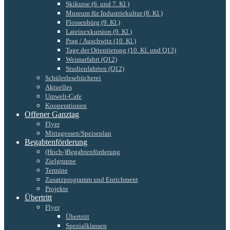
Skikurse (6. und 7. Kl.)
Museum für Industriekultur (8. Kl.)
Flossenbürg (9. Kl.)
Lateinexkursion (9. Kl.)
Prag / Auschwitz (10. Kl.)
Tage der Orientierung (10. Kl. und Q13)
Weimarfahrt (Q12)
Studienfahrten (Q12)
Schülerlesebücherei
Aktuelles
Umwelt-Cafe
Kooperationen
Offener Ganztag
Flyer
Mittagessen/Speiseplan
Begabtenförderung
(Hoch-)Begabtenförderung
Zielgruppe
Termine
Zusatzprogramm und Enrichment
Projekte
Übertritt
Flyer
Übertritt
Spezialklassen