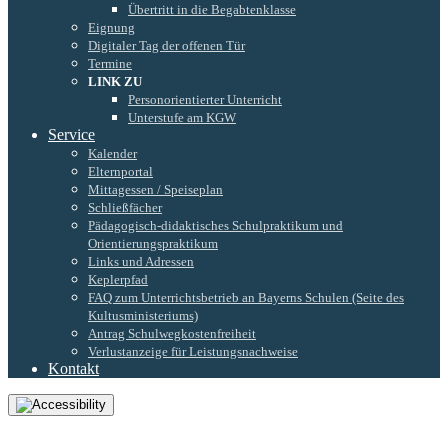
Übertritt in die Begabtenklasse
Eignung
Digitaler Tag der offenen Tür
Termine
LINK ZU
Personorientierter Unterricht
Unterstufe am KGW
Service
Kalender
Elternportal
Mittagessen / Speiseplan
Schließfächer
Pädagogisch-didaktisches Schulpraktikum und
Orientierungspraktikum
Links und Adressen
Keplerpfad
FAQ zum Unterrichtsbetrieb an Bayerns Schulen (Seite des
Kultusministeriums)
Antrag Schulwegkostenfreiheit
Verlustanzeige für Leistungsnachweise
Kontakt