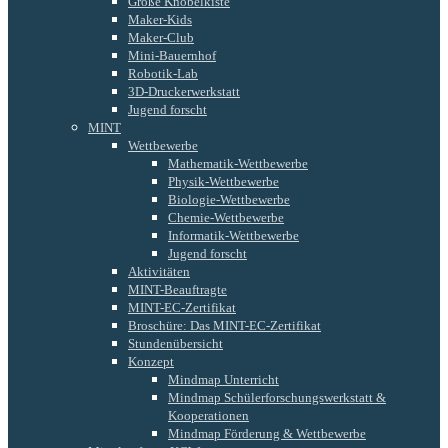
Große Knobelkiste
Maker-Kids
Maker-Club
Mini-Bauernhof
Robotik-Lab
3D-Druckerwerkstatt
Jugend forscht
MINT
Wettbewerbe
Mathematik-Wettbewerbe
Physik-Wettbewerbe
Biologie-Wettbewerbe
Chemie-Wettbewerbe
Informatik-Wettbewerbe
Jugend forscht
Aktivitäten
MINT-Beauftragte
MINT-EC-Zertifikat
Broschüre: Das MINT-EC-Zertifikat
Stundenübersicht
Konzept
Mindmap Unterricht
Mindmap Schülerforschungswerkstatt &
Kooperationen
Mindmap Förderung & Wettbewerbe