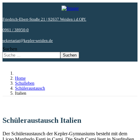
Friedrich-Ebert-Straße 21 | 92637 Weiden i.d.OPf.
0961 / 38950-0
sekretariat@kepler-weiden.de
Suchen
Suchen
Home
Schulleben
Schüleraustausch
Italien
Schüleraustausch Italien
Der Schüleraustausch der Kepler-Gymnasiums besteht mit dem
Liceo Manfredo Fanti in Carpi. Die Stadt Carpi liegt in Norditalien,