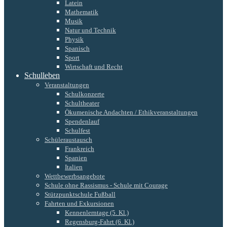
Latein
Mathematik
Musik
Natur und Technik
Physik
Spanisch
Sport
Wirtschaft und Recht
Schulleben
Veranstaltungen
Schulkonzerte
Schultheater
Ökumenische Andachten / Ethikveranstaltungen
Spendenlauf
Schulfest
Schüleraustausch
Frankreich
Spanien
Italien
Wettbewerbsangebote
Schule ohne Rassismus - Schule mit Courage
Stützpunktschule Fußball
Fahrten und Exkursionen
Kennenlerntage (5. Kl.)
Regensburg-Fahrt (6. Kl.)