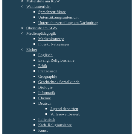
Mittelstufe am KGW
Wahlunterricht
Sprachzertifikate
Unterstützungsunterricht
Unterrichtsverteilung am Nachmittag
Oberstufe am KGW
Medienpädagogik
Medienkonzept
Projekt Netzgänger
Fächer
Englisch
Evang. Religionslehre
Ethik
Französisch
Geographie
Geschichte / Sozialkunde
Biologie
Informatik
Chemie
Deutsch
Jugend debattiert
Vorlesewettbewerb
Italienisch
Kath. Religionslehre
Kunst