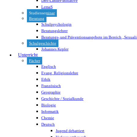
Drei-Länder-Initiative
LemaS
Studienseminar
Beratung
Schulpsychologin
Beratungslehrer
Beratungs- und Präventionsangebote im Bereich „Sexuali
Schulgeschichte
Johannes Kepler
Unterricht
Fächer
Englisch
Evang. Religionslehre
Ethik
Französisch
Geographie
Geschichte / Sozialkunde
Biologie
Informatik
Chemie
Deutsch
Jugend debattiert