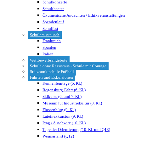
Schulkonzerte
Schultheater
Ökumenische Andachten / Ethikveranstaltungen
Spendenlauf
Schulfest
Schüleraustausch
Frankreich
Spanien
Italien
Wettbewerbsangebote
Schule ohne Rassismus - Schule mit Courage
Stützpunktschule Fußball
Fahrten und Exkursionen
Kennenlerntage (5. Kl.)
Regensburg-Fahrt (6. Kl.)
Skikurse (6. und 7. Kl.)
Museum für Industriekultur (8. Kl.)
Flossenbürg (9. Kl.)
Lateinexkursion (9. Kl.)
Prag / Auschwitz (10. Kl.)
Tage der Orientierung (10. Kl. und Q13)
Weimarfahrt (Q12)