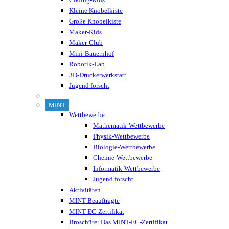
Kleine Knobelkiste
Große Knobelkiste
Maker-Kids
Maker-Club
Mini-Bauernhof
Robotik-Lab
3D-Druckerwerkstatt
Jugend forscht
MINT
Wettbewerbe
Mathematik-Wettbewerbe
Physik-Wettbewerbe
Biologie-Wettbewerbe
Chemie-Wettbewerbe
Informatik-Wettbewerbe
Jugend forscht
Aktivitäten
MINT-Beauftragte
MINT-EC-Zertifikat
Broschüre: Das MINT-EC-Zertifikat