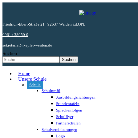
Friedrich-Ebert-Straße 21 | 92637 Weiden i.d.OPf.
0961 / 38950-0
sekretariat@kepler-weiden.de
Suchen
Suchen
Home
Unsere Schule
Schule
Schulprofil
Ausbildungsrichtungen
Stundentafeln
Sprachenfolgen
Schulflyer
Partnerschulen
Schulvereinbarungen
Logo