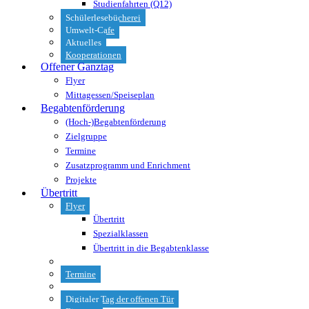
Studienfahrten (Q12)
Schülerlesebücherei
Umwelt-Cafe
Aktuelles
Kooperationen
Offener Ganztag
Flyer
Mittagessen/Speiseplan
Begabtenförderung
(Hoch-)Begabtenförderung
Zielgruppe
Termine
Zusatzprogramm und Enrichment
Projekte
Übertritt
Flyer
Übertritt
Spezialklassen
Übertritt in die Begabtenklasse
Termine
Digitaler Tag der offenen Tür