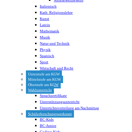
Vorlesewettbewerb
Italienisch
Kath. Religionslehre
Kunst
Latein
Mathematik
Musik
Natur und Technik
Physik
Spanisch
Sport
Wirtschaft und Recht
Unterstufe am KGW
Mittelstufe am KGW
Oberstufe am KGW
Wahlunterricht
Sprachzertifikate
Unterstützungsunterricht
Unterrichtsverteilung am Nachmittag
Schülerforschungswerkstatt
BC-Kids
BC-Junior
Coding-Kids