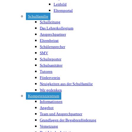
Leitbild
Elternportal
Schulfamilie
Schulleitung
Das Lehrerkollegium
Ansprechpartner
Elternbeirat
Schülersprecher
SMV
Schulreporter
Schulsanitäter
Tutoren
Förderverein
Neuigkeiten aus der Schulfamilie
Wir gedenken
Kompetenzzentrum
Informationen
Angebot
Team und Ansprechpartner
Grundlagen der Begabtenförderung
Vernetzung