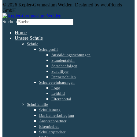
© 2026 Kepler-Gymnasium Weiden. Designed by webfriends
GmbH
Suchen
Home
Unsere Schule
Schule
Schulprofil
Ausbildungsrichtungen
Stundentafeln
Sprachenfolgen
Schulflyer
Partnerschulen
Schulvereinbarungen
Logo
Leitbild
Elternportal
Schulfamilie
Schulleitung
Das Lehrerkollegium
Ansprechpartner
Elternbeirat
Schülersprecher