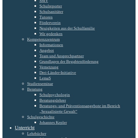
SMV
Schulreporter
Schulsanitäter
Tutoren
Förderverein
Neuigkeiten aus der Schulfamilie
Wir gedenken
Kompetenzzentrum
Informationen
Angebot
Team und Ansprechpartner
Grundlagen der Begabtenförderung
Vernetzung
Drei-Länder-Initiative
LemaS
Studienseminar
Beratung
Schulpsychologin
Beratungslehrer
Beratungs- und Präventionsangebote im Bereich
„Sexualisierte Gewalt“
Schulgeschichte
Johannes Kepler
Unterricht
Lehrbücher