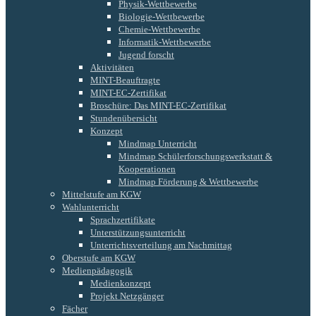
Physik-Wettbewerbe
Biologie-Wettbewerbe
Chemie-Wettbewerbe
Informatik-Wettbewerbe
Jugend forscht
Aktivitäten
MINT-Beauftragte
MINT-EC-Zertifikat
Broschüre: Das MINT-EC-Zertifikat
Stundenübersicht
Konzept
Mindmap Unterricht
Mindmap Schülerforschungswerkstatt &
Kooperationen
Mindmap Förderung & Wettbewerbe
Mittelstufe am KGW
Wahlunterricht
Sprachzertifikate
Unterstützungsunterricht
Unterrichtsverteilung am Nachmittag
Oberstufe am KGW
Medienpädagogik
Medienkonzept
Projekt Netzgänger
Fächer