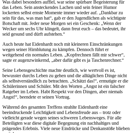
Was dabei besonders auffiel, war seine spürbare Begeisterung für
das Leben. Sein ansteckendes Lachen und sein feiner Humor
lockerten selbst ernste Momente immer wieder auf. „Dankbar zu
sein für das, was man hat“, gab er den Jugendlichen als wichtigste
Botschaft mit. Jeder neue Morgen sei ein Geschenk: „Wenn der
Wecker um sechs Uhr klingelt, dann freut euch – das bedeutet, ihr
seid gesund und dürft aufstehen.“
Auch heute hat Eidenhardt noch mit kleineren Einschränkungen
wegen seiner Hirnblutung zu kämpfen. Dennoch führt er
weitgehend ein normales Leben. „Kopfrechnen fällt mir schwer“,
sagte er augenzwinkernd, „aber dafür gibt es ja Taschenrechner.“
Seine Lebensgeschichte machte deutlich, wie wertvoll es ist,
bewusster durchs Leben zu gehen und die alltäglichen Dinge nicht
als selbstverständlich zu betrachten. „Schätzt das!“, ermutigte er die
Schülerinnen und Schüler. Mit den Worten „Angst ist ein falscher
Ratgeber im Leben. Habt Respekt vor den Dingen, aber niemals
Angst!“, beendete er seinen Vortrag.
Während des gesamten Treffens strahlte Eidenhardt eine
beeindruckende Leichtigkeit und Lebensfreude aus – trotz oder
vielleicht gerade wegen seines schweren Lebensweges. Für alle
Beteiligten war diese digitale Begegnung ein nachhaltiges und
prägendes Erlebnis. Viele neue Eindrücke und Denkanstöße blieben