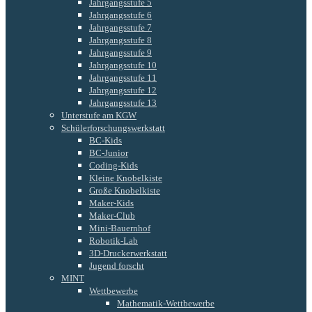
Jahrgangsstufe 5
Jahrgangsstufe 6
Jahrgangsstufe 7
Jahrgangsstufe 8
Jahrgangsstufe 9
Jahrgangsstufe 10
Jahrgangsstufe 11
Jahrgangsstufe 12
Jahrgangsstufe 13
Unterstufe am KGW
Schülerforschungswerkstatt
BC-Kids
BC-Junior
Coding-Kids
Kleine Knobelkiste
Große Knobelkiste
Maker-Kids
Maker-Club
Mini-Bauernhof
Robotik-Lab
3D-Druckerwerkstatt
Jugend forscht
MINT
Wettbewerbe
Mathematik-Wettbewerbe