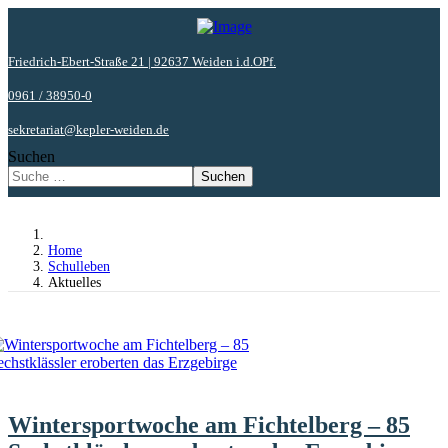
Friedrich-Ebert-Straße 21 | 92637 Weiden i.d.OPf.
0961 / 38950-0
sekretariat@kepler-weiden.de
Suchen
Suchen
Home
Schulleben
Aktuelles
Wintersportwoche am Fichtelberg – 85