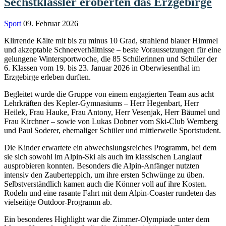
Sechstklässler eroberten das Erzgebirge
Sport
09. Februar 2026
Klirrende Kälte mit bis zu minus 10 Grad, strahlend blauer Himmel
und akzeptable Schneeverhältnisse – beste Voraussetzungen für eine
gelungene Wintersportwoche, die 85 Schülerinnen und Schüler der
6. Klassen vom 19. bis 23. Januar 2026 in Oberwiesenthal im
Erzgebirge erleben durften.
Begleitet wurde die Gruppe von einem engagierten Team aus acht
Lehrkräften des Kepler-Gymnasiums – Herr Hegenbart, Herr
Heilek, Frau Hauke, Frau Antony, Herr Vesenjak, Herr Bäumel und
Frau Kirchner – sowie von Lukas Dobner vom Ski-Club Wernberg
und Paul Soderer, ehemaliger Schüler und mittlerweile Sportstudent.
Die Kinder erwartete ein abwechslungsreiches Programm, bei dem
sie sich sowohl im Alpin-Ski als auch im klassischen Langlauf
ausprobieren konnten. Besonders die Alpin-Anfänger nutzten
intensiv den Zauberteppich, um ihre ersten Schwünge zu üben.
Selbstverständlich kamen auch die Könner voll auf ihre Kosten.
Rodeln und eine rasante Fahrt mit dem Alpin-Coaster rundeten das
vielseitige Outdoor-Programm ab.
Ein besonderes Highlight war die Zimmer-Olympiade unter dem