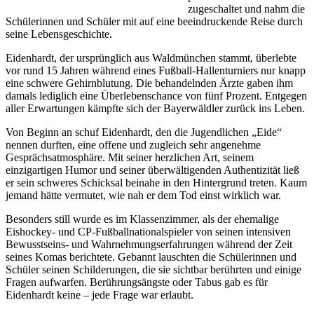
zugeschaltet und nahm die
Schülerinnen und Schüler mit auf eine beeindruckende Reise durch
seine Lebensgeschichte.
Eidenhardt, der ursprünglich aus Waldmünchen stammt, überlebte
vor rund 15 Jahren während eines Fußball-Hallenturniers nur knapp
eine schwere Gehirnblutung. Die behandelnden Ärzte gaben ihm
damals lediglich eine Überlebenschance von fünf Prozent. Entgegen
aller Erwartungen kämpfte sich der Bayerwäldler zurück ins Leben.
Von Beginn an schuf Eidenhardt, den die Jugendlichen „Eide“
nennen durften, eine offene und zugleich sehr angenehme
Gesprächsatmosphäre. Mit seiner herzlichen Art, seinem
einzigartigen Humor und seiner überwältigenden Authentizität ließ
er sein schweres Schicksal beinahe in den Hintergrund treten. Kaum
jemand hätte vermutet, wie nah er dem Tod einst wirklich war.
Besonders still wurde es im Klassenzimmer, als der ehemalige
Eishockey- und CP-Fußballnationalspieler von seinen intensiven
Bewusstseins- und Wahrnehmungserfahrungen während der Zeit
seines Komas berichtete. Gebannt lauschten die Schülerinnen und
Schüler seinen Schilderungen, die sie sichtbar berührten und einige
Fragen aufwarfen. Berührungsängste oder Tabus gab es für
Eidenhardt keine – jede Frage war erlaubt.